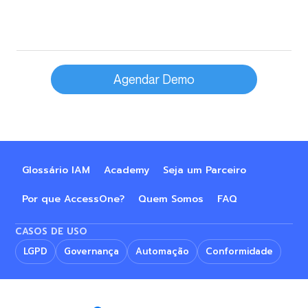
Agendar Demo
Glossário IAM
Academy
Seja um Parceiro
Por que AccessOne?
Quem Somos
FAQ
CASOS DE USO
LGPD
Governança
Automação
Conformidade