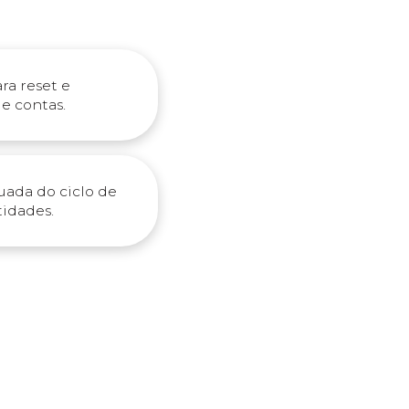
ara reset e
e contas.
ada do ciclo de
tidades.