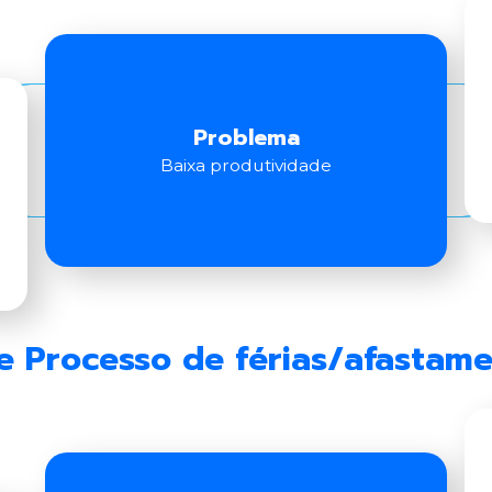
Problema
Baixa produtividade
e Processo de férias/afastame