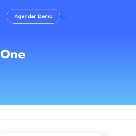
Agendar Demo
PT
sOne