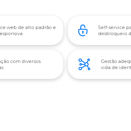
ace web de alto padrão e
Self-service p
esponsiva
desbloqueio d
ação com diversos
Gestão adequ
s.
vida de iden