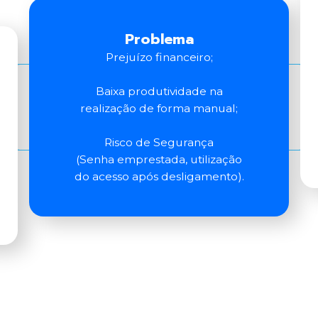
Problema
Prejuízo financeiro;
Baixa produtividade na
realização de forma manual;
Risco de Segurança
(Senha emprestada, utilização
do acesso após desligamento).