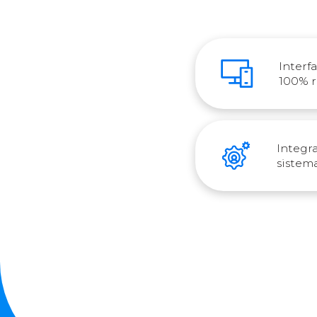
Interf
100% r
Integr
sistema