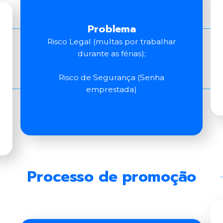
Problema
Risco Legal (multas por trabalhar
durante as férias);
Risco de Segurança (Senha
emprestada)
Processo de promoção