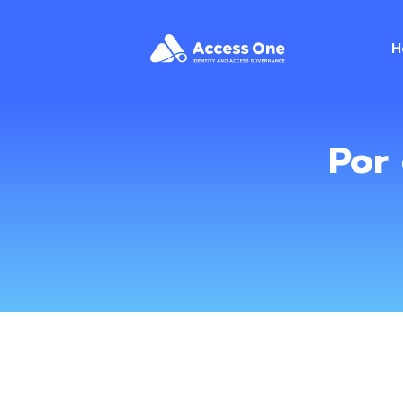
H
Por