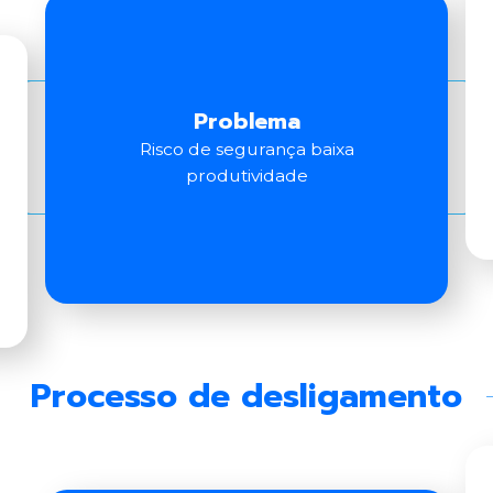
Problema
Risco de segurança baixa
produtividade
Processo de desligamento