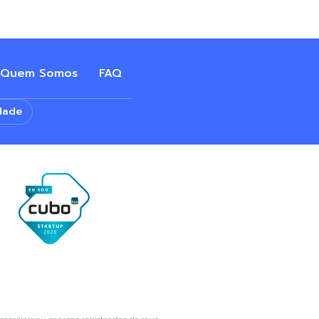
Quem Somos
FAQ
dade