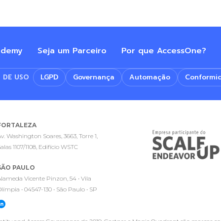
ademy
Seja um Parceiro
Por que AccessOne?
LGPD
Governança
Automação
Conformi
 DE USO
FORTALEZA
v. Washington Soares, 3663, Torre 1,
alas 1107/1108, Edifício WSTC
SÃO PAULO
lameda Vicente Pinzon, 54 • Vila
límpia • 04547-130 • São Paulo • SP