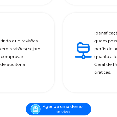
Identificaç
tindo que revisões
quem possu
cro revisões) sejam
perfis de 
 e comprovar
quanto a l
e auditoria;
Geral de P
práticas.
Agende uma demo
ao vivo