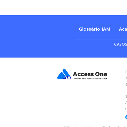
Glossário IAM
Ac
CASOS
A
S
A
O