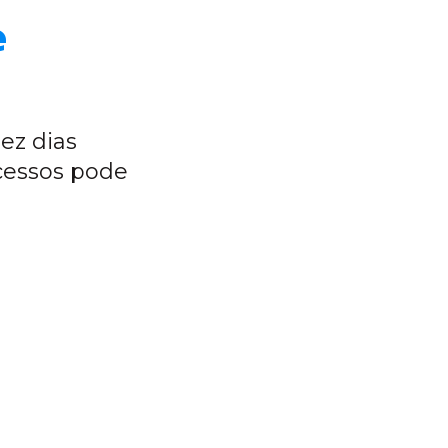
e
ez dias
cessos pode