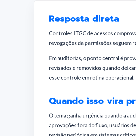
Resposta direta
Controles ITGC de acessos comprova
revogações de permissões seguem reg
Em auditorias, o ponto central é pro
revisados e removidos quando deixar
esse controle em rotina operacional.
Quando isso vira p
O tema ganha urgência quando a audi
aprovações fora do fluxo, usuários d
revisão periódica em sistemas crítico