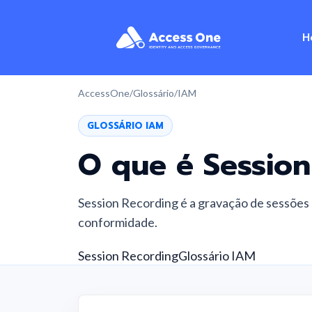
H
AccessOne
/
Glossário
/
IAM
GLOSSÁRIO IAM
O que é
Sessio
Session Recording é a gravação de sessões p
conformidade.
Session Recording
Glossário IAM