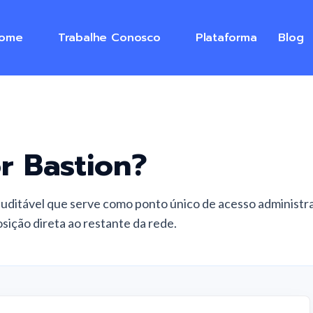
ome
Trabalhe Conosco
Plataforma
Blog
r Bastion
?
 auditável que serve como ponto único de acesso administr
osição direta ao restante da rede.