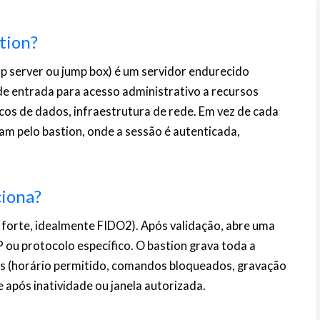
stion?
 server ou jump box) é um servidor endurecido
e entrada para acesso administrativo a recursos
cos de dados, infraestrutura de rede. Em vez de cada
m pelo bastion, onde a sessão é autenticada,
ciona?
forte, idealmente FIDO2). Após validação, abre uma
P ou protocolo específico. O bastion grava toda a
icas (horário permitido, comandos bloqueados, gravação
 após inatividade ou janela autorizada.