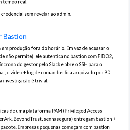
m tempo real.
 a credencial sem revelar ao admin.
r Bastion
 em produção fora do horário. Em vez de acessar o
de não permite), ele autentica no bastion com FIDO2,
íncrona do gestor pelo Slack e abre o SSH para o
nal, o vídeo + log de comandos fica arquivado por 90
 investigação é trivial.
sicas de uma plataforma PAM (Privileged Access
rArk, BeyondTrust, senhasegura) entregam bastion +
um pacote. Empresas pequenas começam com bastion