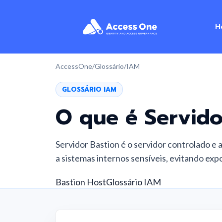
H
AccessOne
/
Glossário
/
IAM
GLOSSÁRIO IAM
O que é
Servido
Servidor Bastion é o servidor controlado e
a sistemas internos sensíveis, evitando exp
Bastion Host
Glossário IAM